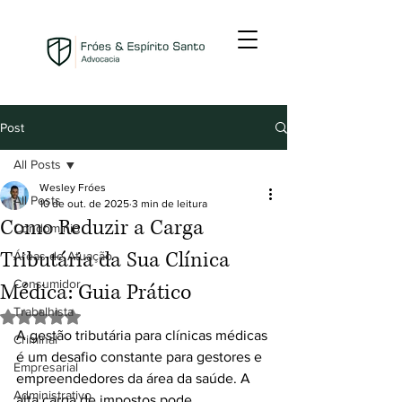
Post
All Posts
Wesley Fróes
All Posts
10 de out. de 2025
3 min de leitura
Como Reduzir a Carga
Condomínio
Tributária da Sua Clínica
Áreas de Atuação
Consumidor
Médica: Guia Prático
Trabalhista
Avaliado com NaN de 5 estrelas.
A gestão tributária para clínicas médicas 
Criminal
é um desafio constante para gestores e 
Empresarial
empreendedores da área da saúde. A 
Administrativo
alta carga de impostos pode 