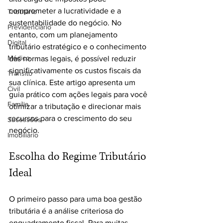
comprometer a lucratividade e a 
Tributário
sustentabilidade do negócio. No 
Previdenciário
entanto, com um planejamento 
Digital
tributário estratégico e o conhecimento 
Médico
das normas legais, é possível reduzir 
significativamente os custos fiscais da 
Trânsito
sua clínica. Este artigo apresenta um 
Civil
guia prático com ações legais para você 
Família
otimizar a tributação e direcionar mais 
recursos para o crescimento do seu 
Sucessões
negócio.
Imobiliário
Escolha do Regime Tributário 
Ideal
O primeiro passo para uma boa gestão 
tributária é a análise criteriosa do 
enquadramento fiscal. Para muitas 