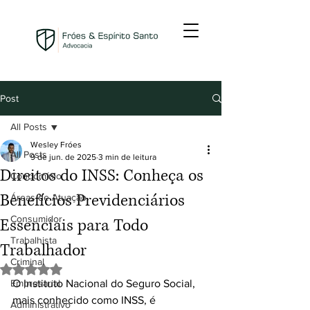
Post
All Posts
Wesley Fróes
All Posts
9 de jun. de 2025
3 min de leitura
Direitos do INSS: Conheça os
Condomínio
Benefícios Previdenciários
Áreas de Atuação
Consumidor
Essenciais para Todo
Trabalhista
Trabalhador
Criminal
Avaliado com NaN de 5 estrelas.
Empresarial
O Instituto Nacional do Seguro Social, 
mais conhecido como INSS, é 
Administrativo