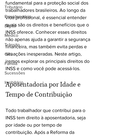
fundamental para a proteção social dos 
Tributário
trabalhadores brasileiros. Ao longo da 
Previdenciário
vida profissional, é essencial entender 
quais são os direitos e benefícios que o 
Digital
INSS oferece. Conhecer esses direitos 
Médico
não apenas ajuda a garantir a segurança 
Trânsito
financeira, mas também evita perdas e 
situações inesperadas. Neste artigo, 
Civil
iremos explorar os principais direitos do 
Família
INSS e como você pode acessá-los.
Sucessões
Imobiliário
Aposentadoria por Idade e 
Tempo de Contribuição
Todo trabalhador que contribui para o 
INSS tem direito à aposentadoria, seja 
por idade ou por tempo de 
contribuição. Após a Reforma da 