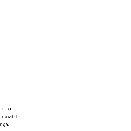
omo o 
cional de 
nça.