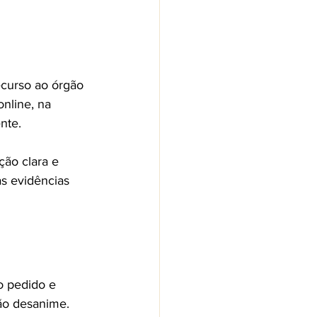
ecurso ao órgão 
online, na 
nte.
ão clara e 
as evidências 
o pedido e 
ão desanime. 