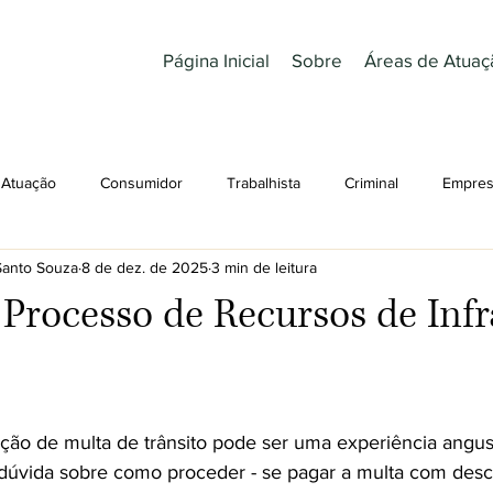
Página Inicial
Sobre
Áreas de Atuaç
 Atuação
Consumidor
Trabalhista
Criminal
Empresa
 Santo Souza
8 de dez. de 2025
3 min de leitura
Digital
Médico
Trânsito
Civil
Família
Sucess
Processo de Recursos de Inf
e 5 estrelas.
ção de multa de trânsito pode ser uma experiência angust
 dúvida sobre como proceder - se pagar a multa com desc