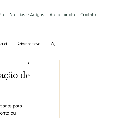
ão
Notícias e Artigos
Atendimento
Contato
rial
Administrativo
ões
Imobiliário
ração de
iante para 
onto ou 