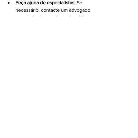
Peça ajuda de especialistas
: Se 
necessário, contacte um advogado 
especializado em direito à saúde. 
Eles podem ajudar a estruturar sua 
argumentação da melhor forma.
Fortalecendo a Luta pela 
Saúde
A negativa de tratamentos por parte dos 
planos de saúde não precisa ser um fim 
para suas esperanças. Com a 
informação correta e os passos 
adequados, o consumidor pode ter o 
respaldo necessário para lutar por seus 
direitos. É vital que todos se unam 
nesta batalha, pois a saúde de cada 
indivíduo reflete na coletividade.