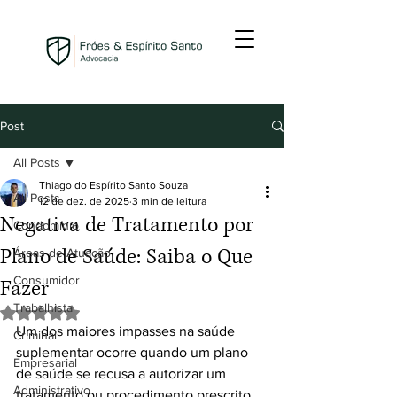
Post
All Posts
Thiago do Espírito Santo Souza
All Posts
12 de dez. de 2025
3 min de leitura
Negativa de Tratamento por
Condomínio
Plano de Saúde: Saiba o Que
Áreas de Atuação
Consumidor
Fazer
Trabalhista
Avaliado com NaN de 5 estrelas.
Um dos maiores impasses na saúde 
Criminal
suplementar ocorre quando um plano 
Empresarial
de saúde se recusa a autorizar um 
Administrativo
tratamento ou procedimento prescrito 