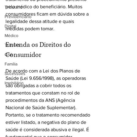
pelo médico do beneficiário. Muitos 
Tributário
consumidores ficam em dúvida sobre a 
Previdenciário
legalidade dessa atitude e quais 
Digital
medidas podem tomar.
Médico
Entenda os Direitos do 
Trânsito
Consumidor
Civil
Família
De acordo com a Lei dos Planos de 
Sucessões
Saúde (Lei 9.656/1998), as operadoras 
Imobiliário
são obrigadas a cobrir todos os 
tratamentos que constam no rol de 
procedimentos da ANS (Agência 
Nacional de Saúde Suplementar). 
Portanto, se o tratamento recomendado 
estiver listado, a negativa do plano de 
saúde é considerada abusiva e ilegal. É 
fundamental que o consumidor 