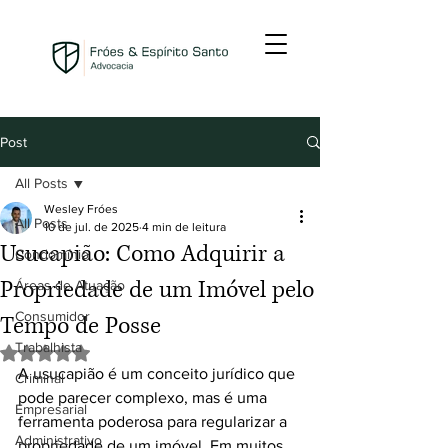
Post
All Posts
Wesley Fróes
All Posts
10 de jul. de 2025
4 min de leitura
Usucapião: Como Adquirir a
Condomínio
Propriedade de um Imóvel pelo
Áreas de Atuação
Consumidor
Tempo de Posse
Trabalhista
Avaliado com NaN de 5 estrelas.
A usucapião é um conceito jurídico que 
Criminal
pode parecer complexo, mas é uma 
Empresarial
ferramenta poderosa para regularizar a 
Administrativo
propriedade de um imóvel. Em muitos 