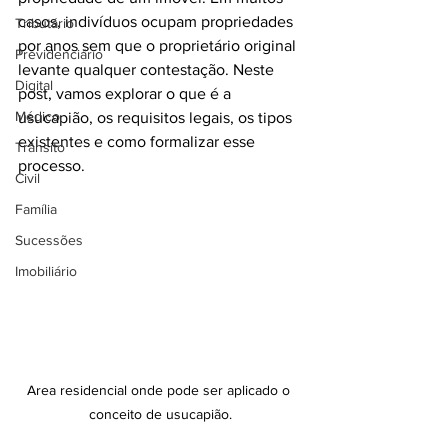
casos, indivíduos ocupam propriedades 
Tributário
por anos sem que o proprietário original 
Previdenciário
levante qualquer contestação. Neste 
Digital
post, vamos explorar o que é a 
Médico
usucapião, os requisitos legais, os tipos 
existentes e como formalizar esse 
Trânsito
processo.
Civil
Família
Sucessões
Imobiliário
Area residencial onde pode ser aplicado o 
conceito de usucapião.