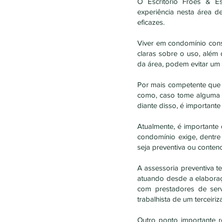
O Escritório Fróes & Es
experiência nesta área d
eficazes.
Viver em condomínio cons
claras sobre o uso, além
da área, podem evitar um co
Por mais competente que 
como, caso tome alguma d
diante disso, é important
Atualmente, é importante 
condomínio exige, dentre
seja preventiva ou contenc
A assessoria preventiva t
atuando desde a elaboraç
com prestadores de ser
trabalhista de um terceiriz
Outro ponto importante r