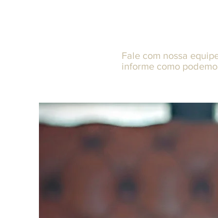
com o seu 
Fale com nossa equipe
informe como podemos