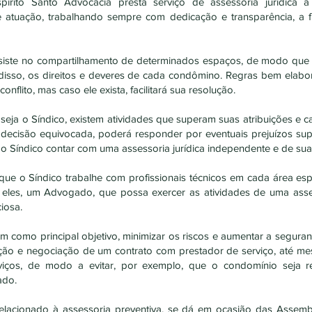
pírito Santo Advocacia presta serviço de assessoria jurídica 
e atuação, trabalhando sempre com dedicação e transparência, a f
iste no compartilhamento de determinados espaços, de modo que 
 disso, os direitos e deveres de cada condômino. Regras bem elabor
nflito, mas caso ele exista, facilitará sua resolução.
seja o Síndico, existem atividades que superam suas atribuições e
ecisão equivocada, poderá responder por eventuais prejuízos su
e o Síndico contar com uma assessoria jurídica independente e de sua
que o Síndico trabalhe com profissionais técnicos em cada área esp
 eles, um Advogado, que possa exercer as atividades de uma assess
iosa.
em como principal objetivo, minimizar os riscos e aumentar a seguran
ão e negociação de um contrato com prestador de serviço, até me
viços, de modo a evitar, por exemplo, que o condomínio seja r
ado.
elacionado à assessoria preventiva, se dá em ocasião das Assemb