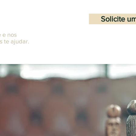
caso?
Solicite 
 e nos
 te ajudar.