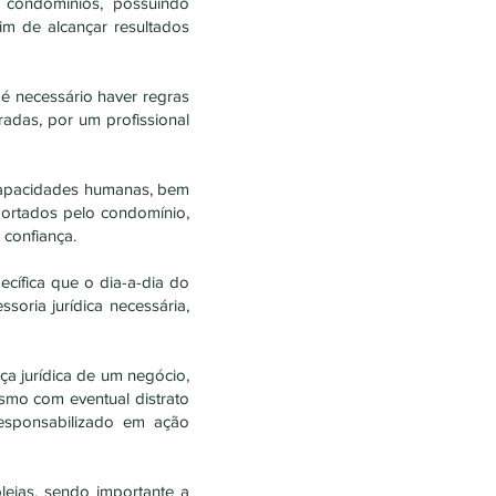
à condomínios, possuindo
im de alcançar resultados
é necessário haver regras
adas, por um profissional
 capacidades humanas, bem
portados pelo condomínio,
 confiança.
ecífica que o dia-a-dia do
oria jurídica necessária,
ça jurídica de um negócio,
smo com eventual distrato
esponsabilizado em ação
leias, sendo importante a