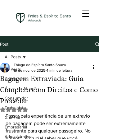
Post
All Posts
Thiago do Espírito Santo Souza
All Posts
19 de nov. de 2025
4 min de leitura
Bagagem Extraviada: Guia
Condomínio
Completo com Direitos e Como
Áreas de Atuação
Consumidor
Proceder
Trabalhista
Avaliado com NaN de 5 estrelas.
Passar pela experiência de um extravio 
Criminal
de bagagem pode ser extremamente 
Empresarial
frustrante para qualquer passageiro. No 
Administrativo
entanto, é crucial saber que você 