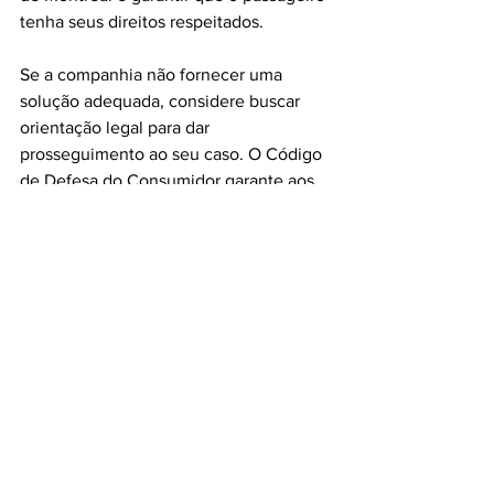
tenha seus direitos respeitados.
Se a companhia não fornecer uma 
solução adequada, considere buscar 
orientação legal para dar 
prosseguimento ao seu caso. O Código 
de Defesa do Consumidor garante aos 
passageiros o direito à reparação, e, 
conforme mencionado, é possível 
solicitar indenização por danos morais 
se houver sofrimento psicológico ou 
inconvenientes significativos 
ocasionados pelo extravio.
Alternativas de Resolução
Existem várias alternativas para resolver 
a questão do extravio de bagagem. Isso 