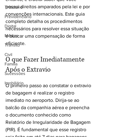
possui direitos amparados pela lei e por 
Tributário
convenções internacionais. Este guia 
Previdenciário
completo detalha os procedimentos 
Digital
necessários para resolver essa situação 
Médico
e buscar uma compensação de forma 
eficiente.
Trânsito
Civil
O que Fazer Imediatamente 
Família
Após o Extravio
Sucessões
Imobiliário
O primeiro passo ao constatar o extravio 
de bagagem é realizar o registro 
imediato no aeroporto. Dirija-se ao 
balcão da companhia aérea e preencha 
o documento conhecido como 
Relatório de Irregularidade de Bagagem 
(PIR). É fundamental que esse registro 
seja feito em até 7 dias para bagagens 