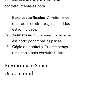
vulnerável a abusos. Ao firmar seu 
contrato, atente-se para:
Itens especificados
: Certifique-se 
que todos os direitos já discutidos 
estão inclusos.
Assinaturas
: O documento deve ser 
assinado por ambas as partes.
Cópia do contrato
: Guarde sempre 
uma cópia para consulta futura.
Ergonomia e Saúde 
Ocupacional
A empresa deve garantir que o 
ambiente home office seja adequado, 
evitando problemas como dores nas 
costas ou visão. Caso contrário, pode 