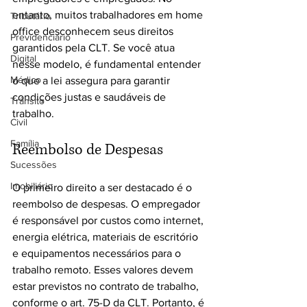
entanto, muitos trabalhadores em home 
Tributário
office desconhecem seus direitos 
Previdenciário
garantidos pela CLT. Se você atua 
Digital
nesse modelo, é fundamental entender 
Médico
o que a lei assegura para garantir 
condições justas e saudáveis de 
Trânsito
trabalho.
Civil
Família
Reembolso de Despesas
Sucessões
Imobiliário
O primeiro direito a ser destacado é o 
reembolso de despesas. O empregador 
é responsável por custos como internet, 
energia elétrica, materiais de escritório 
e equipamentos necessários para o 
trabalho remoto. Esses valores devem 
estar previstos no contrato de trabalho, 
conforme o art. 75-D da CLT. Portanto, é 