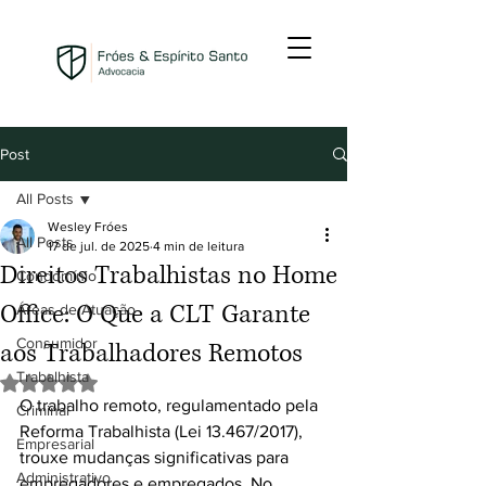
Post
All Posts
Wesley Fróes
All Posts
17 de jul. de 2025
4 min de leitura
Direitos Trabalhistas no Home
Condomínio
Office: O Que a CLT Garante
Áreas de Atuação
Consumidor
aos Trabalhadores Remotos
Trabalhista
Avaliado com NaN de 5 estrelas.
O trabalho remoto, regulamentado pela 
Criminal
Reforma Trabalhista (Lei 13.467/2017), 
Empresarial
trouxe mudanças significativas para 
Administrativo
empregadores e empregados. No 