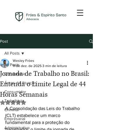
Post
All Posts
Wesley Fróes
All Posts
11 de dez. de 2025
3 min de leitura
Jornada de Trabalho no Brasil:
Condomínio
Entenda o Limite Legal de 44
Áreas de Atuação
Consumidor
Horas Semanais
Trabalhista
Avaliado com NaN de 5 estrelas.
A Consolidação das Leis do Trabalho 
Criminal
(CLT) estabelece um marco 
Empresarial
fundamental para a proteção do 
Administrativo
trabalhador: o limite da jornada de 