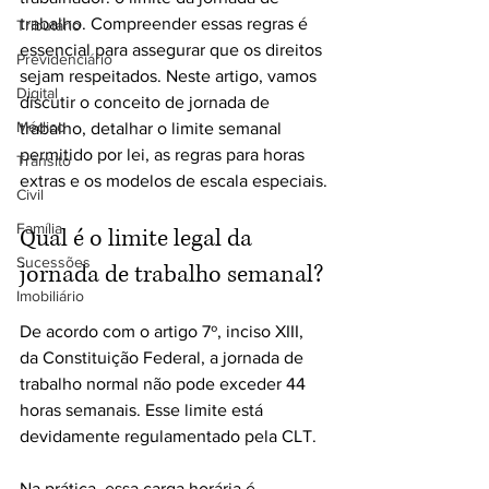
trabalho. Compreender essas regras é 
Tributário
essencial para assegurar que os direitos 
Previdenciário
sejam respeitados. Neste artigo, vamos 
Digital
discutir o conceito de jornada de 
Médico
trabalho, detalhar o limite semanal 
permitido por lei, as regras para horas 
Trânsito
extras e os modelos de escala especiais.
Civil
Família
Qual é o limite legal da 
Sucessões
jornada de trabalho semanal?
Imobiliário
De acordo com o artigo 7º, inciso XIII, 
da Constituição Federal, a jornada de 
trabalho normal não pode exceder 44 
horas semanais. Esse limite está 
devidamente regulamentado pela CLT. 
Na prática, essa carga horária é 