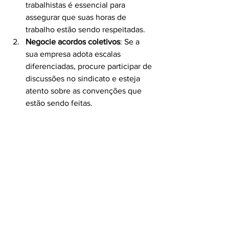
trabalhistas é essencial para 
assegurar que suas horas de 
trabalho estão sendo respeitadas.
Negocie acordos coletivos
: Se a 
sua empresa adota escalas 
diferenciadas, procure participar de 
discussões no sindicato e esteja 
atento sobre as convenções que 
estão sendo feitas.
Documente suas horas de trabalho
: 
Recolha informações sobre suas 
horas trabalhadas e fique de olho 
nas suas folhas de pagamento para 
garantir que você está sendo 
compensado corretamente.
Busque assistência jurídica
: Se 
você notar irregularidades, 
consulte um advogado trabalhista. 
Profissionais da área podem 