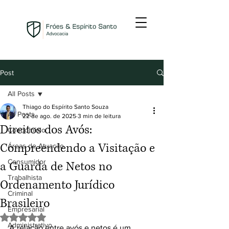
Post
All Posts
Thiago do Espírito Santo Souza
All Posts
22 de ago. de 2025
3 min de leitura
Direitos dos Avós:
Condomínio
Compreendendo a Visitação e
Áreas de Atuação
Consumidor
a Guarda de Netos no
Trabalhista
Ordenamento Jurídico
Criminal
Brasileiro
Empresarial
Avaliado com NaN de 5 estrelas.
Administrativo
A relação entre avós e netos é um 