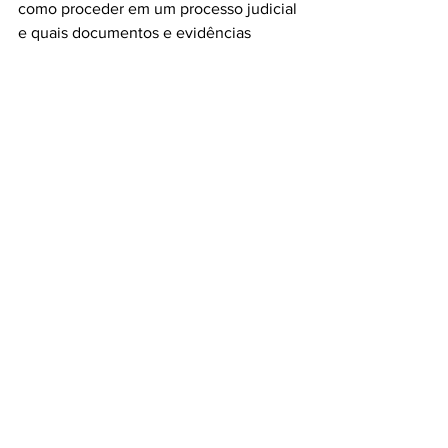
como proceder em um processo judicial 
e quais documentos e evidências 
reunirem para fortificar sua posição. 
Lembre-se de que o foco deve ser 
sempre o bem-estar da criança, 
independentemente dos conflitos 
pessoais dos adultos.
Considerações Finais
O direito dos avós à visitação e guarda 
de netos é um tema repleto de 
nuances, mas que tem um fundamento 
essencial na proteção da criança. A 
legislação brasileira oferece 
instrumentos eficazes para proteger a 
relação entre avós e netos, seja 
garantindo o direito de visitas, seja 