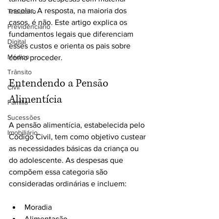
escolar. A resposta, na maioria dos 
Tributário
casos, é não. Este artigo explica os 
Previdenciário
fundamentos legais que diferenciam 
Digital
esses custos e orienta os pais sobre 
Médico
como proceder.
Trânsito
Entendendo a Pensão 
Civil
Alimentícia
Família
Sucessões
A pensão alimentícia, estabelecida pelo 
Imobiliário
Código Civil, tem como objetivo custear 
as necessidades básicas da criança ou 
do adolescente. As despesas que 
compõem essa categoria são 
consideradas ordinárias e incluem:
Moradia
Alimentação