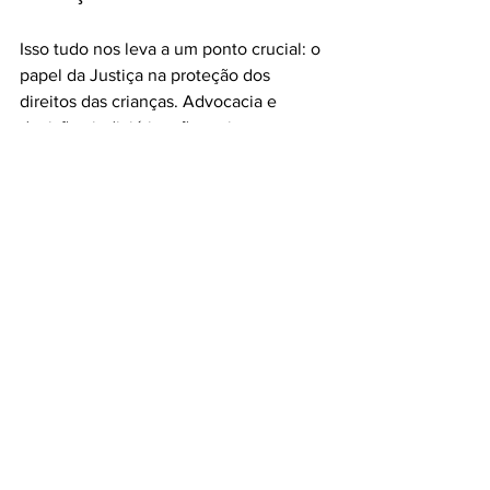
Isso tudo nos leva a um ponto crucial: o 
papel da Justiça na proteção dos 
direitos das crianças. Advocacia e 
decisões judiciárias são muitas vezes 
necessárias para garantir que as 
necessidades das crianças sejam 
atendidas adequadamente. Os tribunais 
têm o dever de assegurar que as 
normas sejam respeitadas, com a 
intenção maior de proteger a infância.
Caso haja desrespeito a um acordo ou 
dificuldades na divisão dos custos, as 
partes podem sempre retornar ao 
sistema judicial para buscar soluções, 
mas é sempre aconselhável que os pais 
priorizem o diálogo.