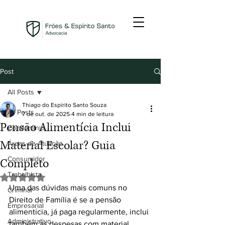
Post
All Posts
Thiago do Espírito Santo Souza
All Posts
7 de out. de 2025
4 min de leitura
Pensão Alimentícia Inclui
Condomínio
Material Escolar? Guia
Áreas de Atuação
Consumidor
Completo
Trabalhista
Avaliado com NaN de 5 estrelas.
Uma das dúvidas mais comuns no 
Criminal
Direito de Família é se a pensão 
Empresarial
alimentícia, já paga regularmente, inclui 
Administrativo
também as despesas com material 